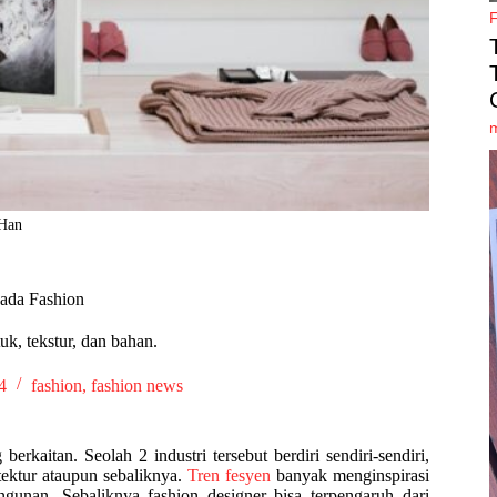
 Han
pada Fashion
uk, tekstur, dan bahan.
4
fashion
,
fashion news
erkaitan. Seolah 2 industri tersebut berdiri sendiri-sendiri,
tektur ataupun sebaliknya.
Tren fesyen
banyak menginspirasi
ngunan. Sebaliknya fashion designer bisa terpengaruh dari