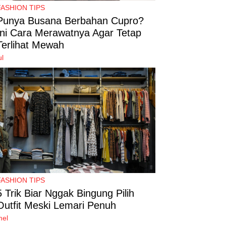
FASHION TIPS
Punya Busana Berbahan Cupro?
Ini Cara Merawatnya Agar Tetap
Terlihat Mewah
ul
FASHION TIPS
5 Trik Biar Nggak Bingung Pilih
Outfit Meski Lemari Penuh
mel