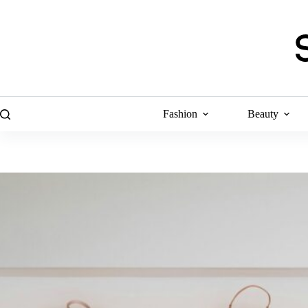
Skip
to
content
Fashion
Beauty