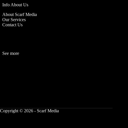
Info About Us
About Scarf Media
Our Services
Contact Us
See more
Fashion
Be
a
uty
Lifestyle
Travelogue
Cover Story
Hot News
References
Copyright © 2026 - Scarf Media