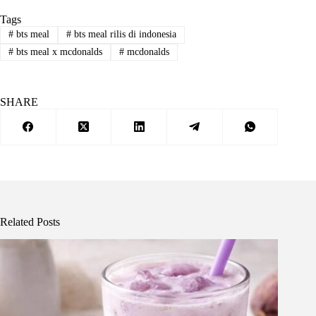
Tags
#
bts meal
#
bts meal rilis di indonesia
#
bts meal x mcdonalds
#
mcdonalds
SHARE
Related Posts