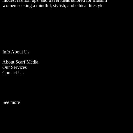
modest fashion tips, and travel ideas tailored for Muslim
women seeking a mindful, stylish, and ethical lifestyle.
Info About Us
About Scarf Media
Our Services
Contact Us
See more
Fashion
Be
a
uty
Lifestyle
Travelogue