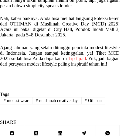
bukan hanya bikin tampilan makin on point, tapi juga ngasih
pesan bahwa simplicity speaks louder.
Nah, kabar baiknya, Anda bisa melihat langsung koleksi keren
dari OTHMAN di Muslimah Creative Day (MCD) 2025!
Acara ini bakal digelar di City Hall, Pondok Indah Mall 3,
Jakarta, pada 5–8 Desember 2025.
Ajang tahunan yang selalu ditunggu pencinta modest lifestyle
di Indonesia. Jangan sampai ketinggalan, ya! Tiket MCD
2025 sudah bisa Anda dapatkan di
TipTip.id
. Yuk, jadi bagian
dari perayaan modest lifestyle paling inspiratif tahun ini!
Tags
#
modest wear
#
muslimah creative day
#
Othman
SHARE