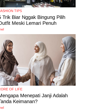
FASHION TIPS
5 Trik Biar Nggak Bingung Pilih
Outfit Meski Lemari Penuh
mel
CORE OF LIFE
Mengapa Menepati Janji Adalah
Tanda Keimanan?
mel