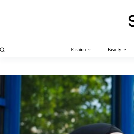
Skip
to
content
Fashion
Beauty