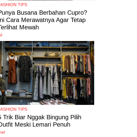
FASHION TIPS
Punya Busana Berbahan Cupro?
Ini Cara Merawatnya Agar Tetap
Terlihat Mewah
ul
FASHION TIPS
5 Trik Biar Nggak Bingung Pilih
Outfit Meski Lemari Penuh
mel