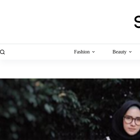
Skip
to
content
Fashion
Beauty