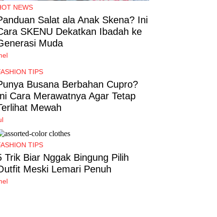
HOT NEWS
Panduan Salat ala Anak Skena? Ini
Cara SKENU Dekatkan Ibadah ke
Generasi Muda
mel
FASHION TIPS
Punya Busana Berbahan Cupro?
Ini Cara Merawatnya Agar Tetap
Terlihat Mewah
ul
FASHION TIPS
5 Trik Biar Nggak Bingung Pilih
Outfit Meski Lemari Penuh
mel