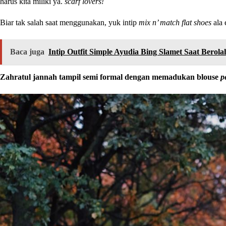
harus kita miliki ya.
scarf lovers!
Biar tak salah saat menggunakan, yuk intip
mix n’ match flat shoes
ala 
Baca juga
Intip Outfit Simple Ayudia Bing Slamet Saat Berol
Zahratul jannah tampil semi formal dengan memadukan blouse
p