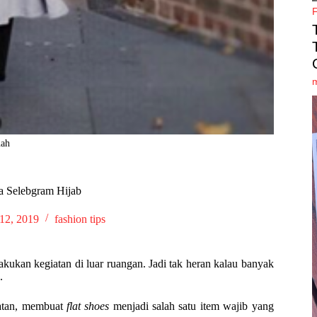
nah
a Selebgram Hijab
 12, 2019
fashion tips
kukan kegiatan di luar ruangan. Jadi tak heran kalau banyak
.
patan, membuat
flat shoes
menjadi salah satu item wajib yang