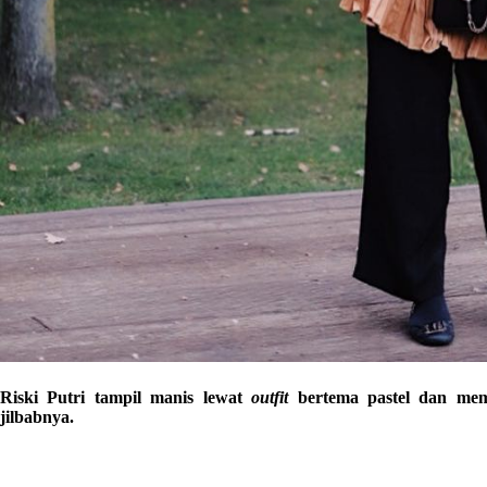
Riski Putri tampil manis lewat
outfit
bertema pastel dan m
jilbabnya.