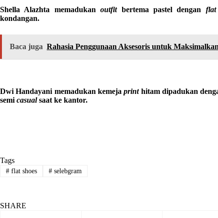
Shella Alazhta memadukan
outfit
bertema pastel dengan
fla
kondangan.
Baca juga
Rahasia Penggunaan Aksesoris untuk Maksimalka
Dwi Handayani memadukan kemeja
print
hitam dipadukan den
semi
casual
saat ke kantor.
Tags
#
flat shoes
#
selebgram
SHARE