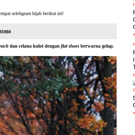
empat selebgram hijab berikut ini!
ahraga
each
dan celana kulot dengan
flat shoes
berwarna gelap.
l