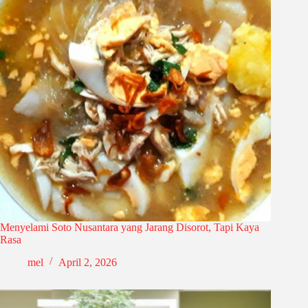
Menyelami Soto Nusantara yang Jarang Disorot, Tapi Kaya
Rasa
mel
April 2, 2026