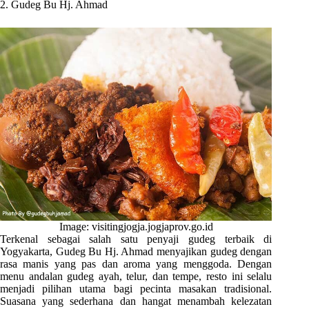
2. Gudeg Bu Hj. Ahmad
Image: visitingjogja.jogjaprov.go.id
Terkenal sebagai salah satu penyaji gudeg terbaik di
Yogyakarta, Gudeg Bu Hj. Ahmad menyajikan gudeg dengan
rasa manis yang pas dan aroma yang menggoda. Dengan
menu andalan gudeg ayah, telur, dan tempe, resto ini selalu
menjadi pilihan utama bagi pecinta masakan tradisional.
Suasana yang sederhana dan hangat menambah kelezatan