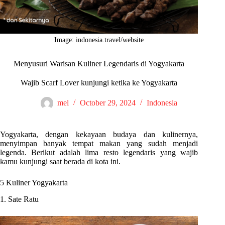
Image: indonesia.travel/website
Menyusuri Warisan Kuliner Legendaris di Yogyakarta
Wajib Scarf Lover kunjungi ketika ke Yogyakarta
mel
October 29, 2024
Indonesia
Yogyakarta, dengan kekayaan budaya dan kulinernya,
menyimpan banyak tempat makan yang sudah menjadi
legenda. Berikut adalah lima resto legendaris yang wajib
kamu kunjungi saat berada di kota ini.
5 Kuliner Yogyakarta
1. Sate Ratu