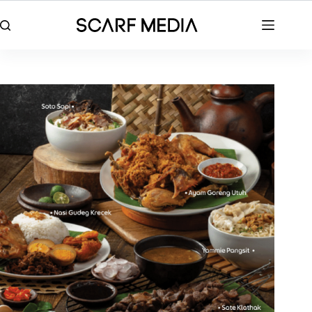
Skip
to
content