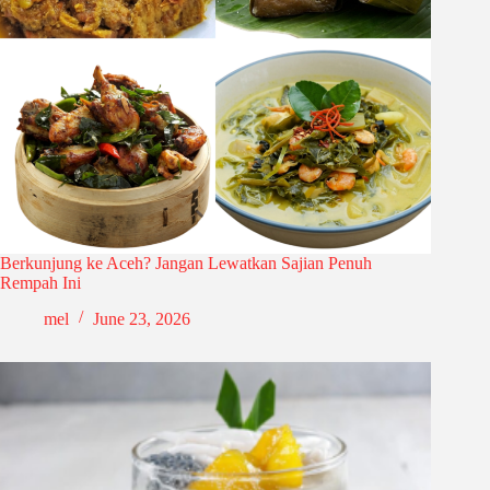
Berkunjung ke Aceh? Jangan Lewatkan Sajian Penuh
Rempah Ini
mel
June 23, 2026