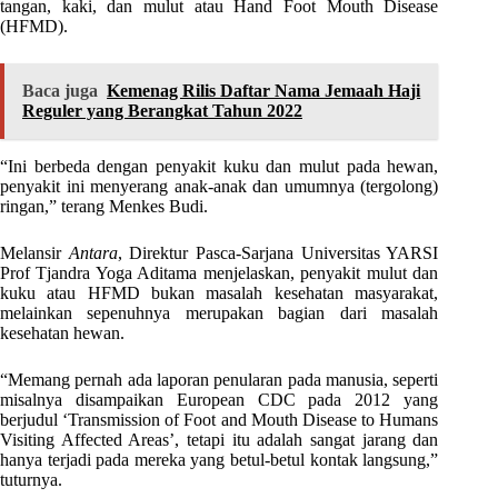
tangan, kaki, dan mulut atau Hand Foot Mouth Disease
(HFMD).
Baca juga
Kemenag Rilis Daftar Nama Jemaah Haji
Reguler yang Berangkat Tahun 2022
“Ini berbeda dengan penyakit kuku dan mulut pada hewan,
penyakit ini menyerang anak-anak dan umumnya (tergolong)
ringan,” terang Menkes Budi.
Melansir
Antara
, Direktur Pasca-Sarjana Universitas YARSI
Prof Tjandra Yoga Aditama menjelaskan, penyakit mulut dan
kuku atau HFMD bukan masalah kesehatan masyarakat,
melainkan sepenuhnya merupakan bagian dari masalah
kesehatan hewan.
“Memang pernah ada laporan penularan pada manusia, seperti
misalnya disampaikan European CDC pada 2012 yang
berjudul ‘Transmission of Foot and Mouth Disease to Humans
Visiting Affected Areas’, tetapi itu adalah sangat jarang dan
hanya terjadi pada mereka yang betul-betul kontak langsung,”
tuturnya.