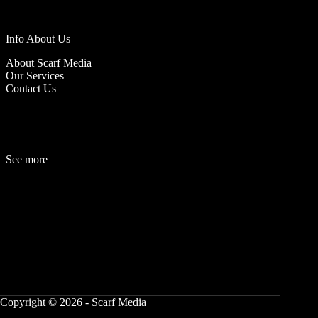
Info About Us
About Scarf Media
Our Services
Contact Us
See more
Fashion
Be
a
uty
Lifestyle
Travelogue
Cover Story
Hot News
References
Copyright © 2026 - Scarf Media