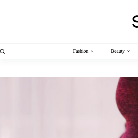
Skip
to
content
Fashion
Beauty