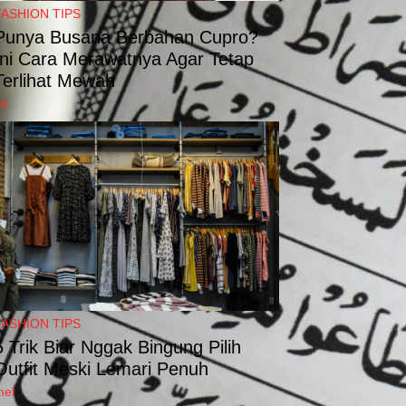
FASHION TIPS
Punya Busana Berbahan Cupro?
Ini Cara Merawatnya Agar Tetap
Terlihat Mewah
ul
FASHION TIPS
5 Trik Biar Nggak Bingung Pilih
Outfit Meski Lemari Penuh
mel