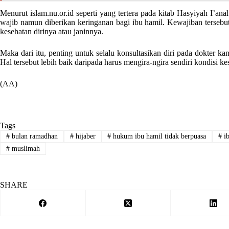
Menurut islam.nu.or.id seperti yang tertera pada kitab Hasyiyah I’
wajib namun diberikan keringanan bagi ibu hamil. Kewajiban ters
kesehatan dirinya atau janinnya.
Maka dari itu, penting untuk selalu konsultasikan diri pada dokter k
Hal tersebut lebih baik daripada harus mengira-ngira sendiri kondisi k
(AA)
Tags
#
bulan ramadhan
#
hijaber
#
hukum ibu hamil tidak berpuasa
#
ib
#
muslimah
SHARE