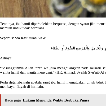
Tentunya, ibu hamil diperbolehkan berpuasa, dengan syarat jika meman
memilih untuk tidak berpuasa.
Seperti sabda Rasulullah SAW,
ِ وَالْحَامِلِ وَالْمُرْضِعِ الصَّوْمَ أَوِ الصِّيَامَ
Artinya:
“Sesungguhnya Allah ‘azza wa jalla menghilangkan pada musafir se
wanita hamil dan wanita menyusui.” (HR. Ahmad. Syaikh Syu’aib Al 
Perlu digarisbawahi apabila sang ibu hamil memutuskan untuk tidak
membayar fidyah di hari lain.
Baca juga
Hukum Menunda Waktu Berbuka Puasa