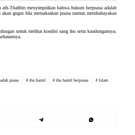
anah ath-Thalibin menyimpulkan bahwa hukum berpuasa adalah
ebut akan gugur bila memaksakan puasa namun membahayakan
andungan untuk melihat kondisi sang ibu serta kandungannya.
esehatannya.
adah puasa
#
ibu hamil
#
ibu hamil berpuasa
#
Islam