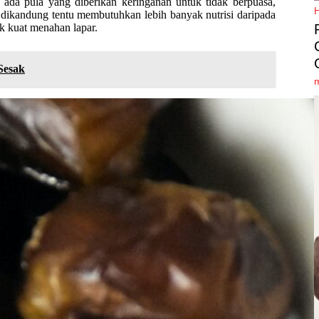
 ada pula yang diberikan keringanan untuk tidak berpuasa,
g dikandung tentu membutuhkan lebih banyak nutrisi daripada
ak kuat menahan lapar.
Sesak