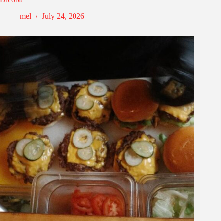
mel
July 24, 2026