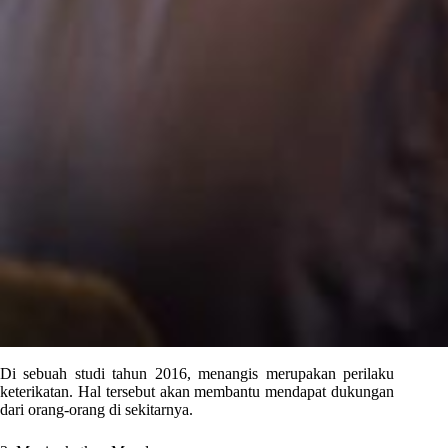
Di sebuah studi tahun 2016, menangis merupakan perilaku
keterikatan. Hal tersebut akan membantu mendapat dukungan
dari orang-orang di sekitarnya.