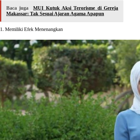
Baca juga
MUI Kutuk Aksi Terorisme di Gereja
Makassar: Tak Sesuai Ajaran Agama Apapun
1. Memiliki Efek Menenangkan