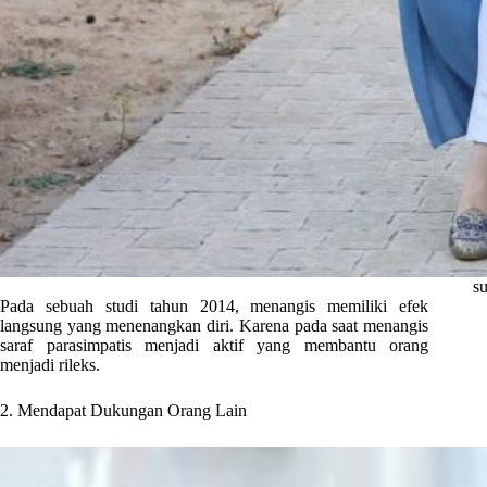
su
Pada sebuah studi tahun 2014, menangis memiliki efek
langsung yang menenangkan diri. Karena pada saat menangis
saraf parasimpatis menjadi aktif yang membantu orang
menjadi rileks.
2. Mendapat Dukungan Orang Lain