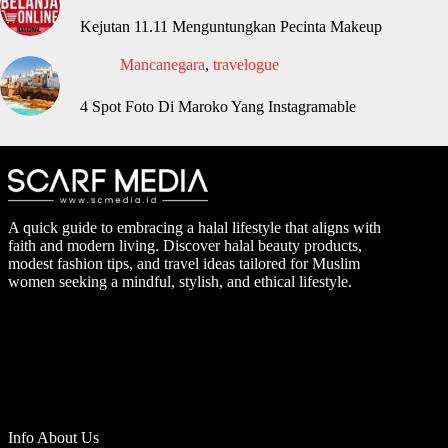
Kejutan 11.11 Menguntungkan Pecinta Makeup
Mancanegara
,
travelogue
4 Spot Foto Di Maroko Yang Instagramable
A quick guide to embracing a halal lifestyle that aligns with
faith and modern living. Discover halal beauty products,
modest fashion tips, and travel ideas tailored for Muslim
women seeking a mindful, stylish, and ethical lifestyle.
Info About Us