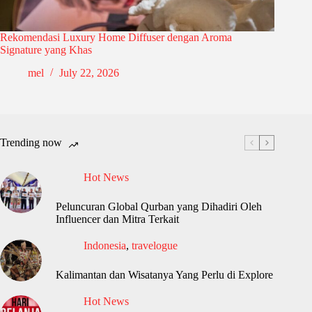
Rekomendasi Luxury Home Diffuser dengan Aroma
Signature yang Khas
mel
July 22, 2026
Trending now
Hot News
Peluncuran Global Qurban yang Dihadiri Oleh
Influencer dan Mitra Terkait
Indonesia
,
travelogue
Kalimantan dan Wisatanya Yang Perlu di Explore
Hot News