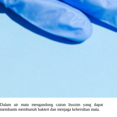
Dalam air mata mengandung cairan lisozim yang dapat
membantu membunuh bakteri dan menjaga kebersihan mata.