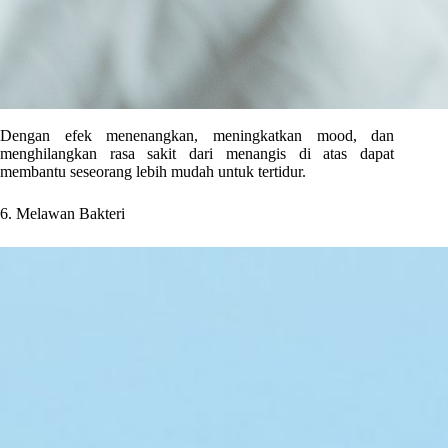
Dengan efek menenangkan, meningkatkan mood, dan
menghilangkan rasa sakit dari menangis di atas dapat
membantu seseorang lebih mudah untuk tertidur.
6. Melawan Bakteri