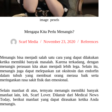
image: pexels
Mengapa Kita Perlu Menangis?
Scarf Media
November 23, 2020
References
Menangis bisa menjadi salah satu cara yang dapat dilakukan
ketika memiliki banyak masalah. Karena terkadang, dengan
menangis perasaan kita akan menjadi lebih lega. Selain itu,
menangis juga dapat melepaskan zat oksitosin dan endorfin
dalam tubuh yang membuat orang merasa baik serta
meringankan rasa sakit fisik dan emosional.
Selain manfaat di atas, ternyata menangis memiliki banyak
manfaat lain, loh, Scarf Lover. Dilansir dari Medical News
Today, berikut manfaat yang dapat dirasakan ketika Anda
menangis.