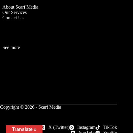
About Scarf Media
Our Services
Contact Us
See more
Fashion
Be
a
uty
Lifestyle
Travelogue
Cover Story
Hot News
References
Copyright © 2026 - Scarf Media
Facebook
X (Twitter)
Instagram
TikTok
Translate »
YouTube
Spotify