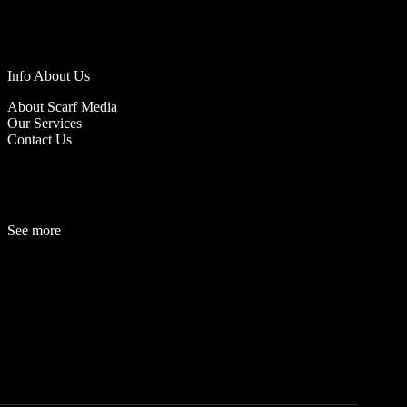
Info About Us
About Scarf Media
Our Services
Contact Us
See more
Fashion
Be
a
uty
Lifestyle
Travelogue
Cover Story
Hot News
References