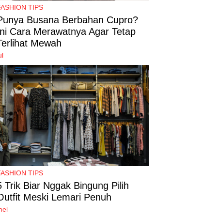
FASHION TIPS
Punya Busana Berbahan Cupro?
Ini Cara Merawatnya Agar Tetap
Terlihat Mewah
ul
FASHION TIPS
5 Trik Biar Nggak Bingung Pilih
Outfit Meski Lemari Penuh
mel