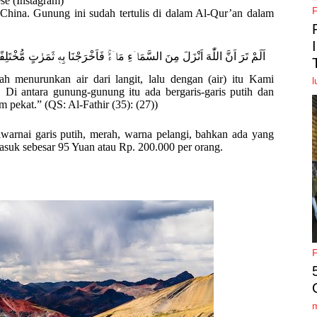
se (Instagram)
China. Gunung ini sudah tertulis di dalam Al-Qur’an dalam
اَلَمْ تَرَ اَنَّ اللّٰهَ اَنْزَلَ مِنَ السَّمَاۤءِ مَاۤءًۚ فَاَخْرَجْنَا بِهٖ ثَمَرٰتٍ مُّخْتَلِف
 menurunkan air dari langit, lalu dengan (air) itu Kami
l
i antara gunung-gunung itu ada bergaris-garis putih dan
pekat.” (QS: Al-Fathir (35): (27))
warnai garis putih, merah, warna pelangi, bahkan ada yang
asuk sebesar 95 Yuan atau Rp. 200.000 per orang.