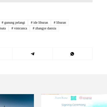
#
gunung pelangi
#
ide liburan
#
liburan
sata
#
vinicunca
#
zhangye danxia