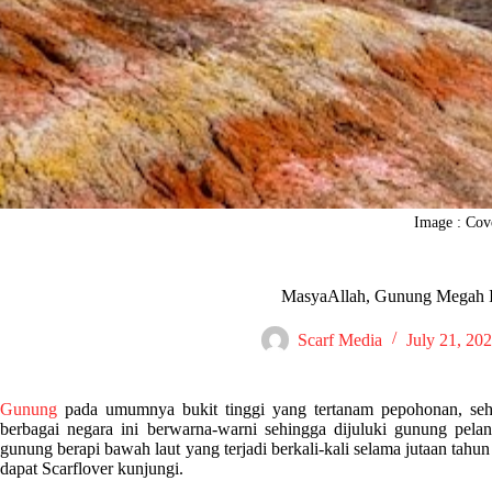
Image : Cov
MasyaAllah, Gunung Megah I
Scarf Media
July 21, 20
Gunung
pada umumnya bukit tinggi yang tertanam pepohonan, seh
berbagai negara ini berwarna-warni sehingga dijuluki gunung pelang
gunung berapi bawah laut yang terjadi berkali-kali selama jutaan tahu
dapat Scarflover kunjungi.