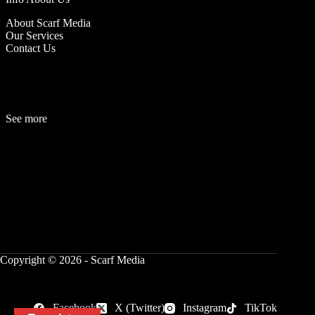
About Scarf Media
Our Services
Contact Us
See more
Fashion
Be
a
uty
Lifestyle
Travelogue
Cover Story
Hot News
References
Copyright © 2026 - Scarf Media
Facebook
X (Twitter)
Instagram
TikTok