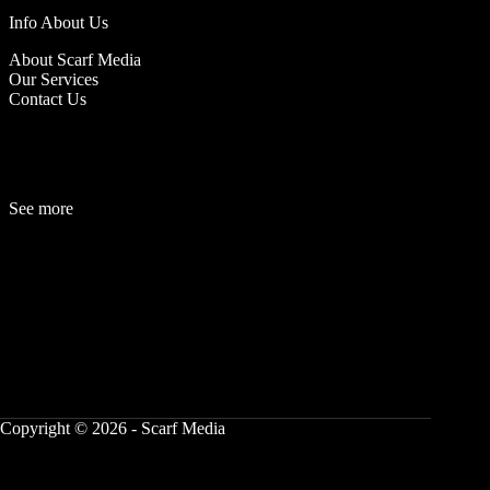
Info About Us
About Scarf Media
Our Services
Contact Us
See more
Fashion
Be
a
uty
Lifestyle
Travelogue
Cover Story
Hot News
References
Copyright © 2026 - Scarf Media