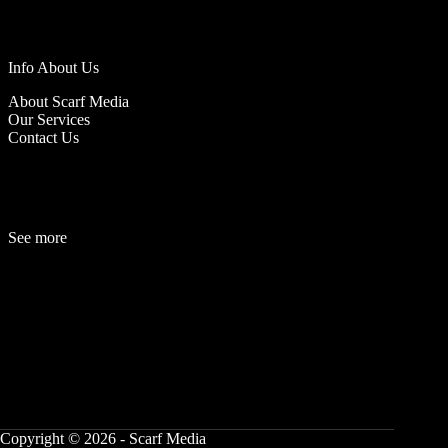
Info About Us
About Scarf Media
Our Services
Contact Us
See more
Fashion
Be
a
uty
Lifestyle
Travelogue
Cover Story
Hot News
References
Copyright © 2026 - Scarf Media