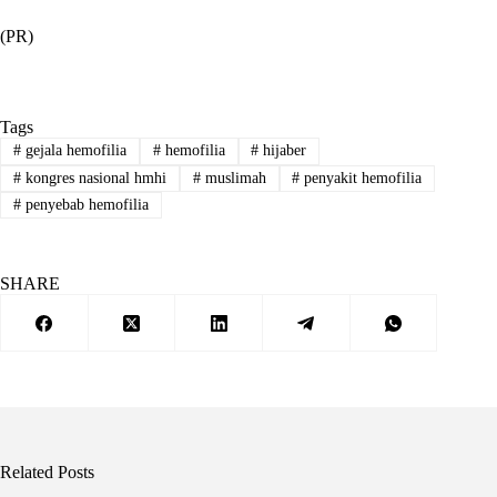
(PR)
Tags
#
gejala hemofilia
#
hemofilia
#
hijaber
#
kongres nasional hmhi
#
muslimah
#
penyakit hemofilia
#
penyebab hemofilia
SHARE
Related Posts