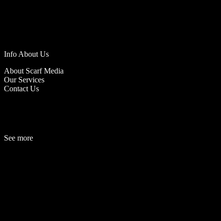
Info About Us
About Scarf Media
Our Services
Contact Us
See more
Fashion
Be
a
uty
Lifestyle
Travelogue
Cover Story
Hot News
References