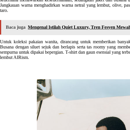
Jangkauan warna menghadirkan warna netral yang lembut, olive, pasi
taro.
Baca juga
Mengenal Istilah Quiet Luxury, Tren Fesyen Mewa
Untuk koleksi pakaian wanita, dirancang untuk memberikan banyak 
Busana dengan siluet sejuk dan berlapis serta tas roomy yang membe
sempurna untuk dipakai bepergian. T-shirt dan gaun esensial yang terbu
lembut AIRism.