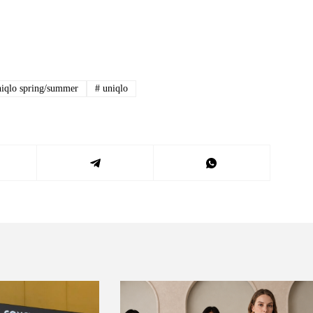
niqlo spring/summer
#
uniqlo