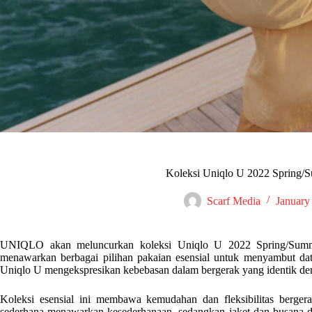
Koleksi Uniqlo U 2022 Spring/
Scarf Media
January
UNIQLO akan meluncurkan koleksi Uniqlo U 2022 Spring/Summer
menawarkan berbagai pilihan pakaian esensial untuk menyambut da
Uniqlo U mengekspresikan kebebasan dalam bergerak yang identik de
Koleksi esensial ini membawa kemudahan dan fleksibilitas berger
sederhana menawarkan kesederhanaan, sedangkan jaket dan busana den