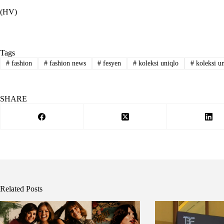
(HV)
Tags
#
fashion
#
fashion news
#
fesyen
#
koleksi uniqlo
#
koleksi u
SHARE
Related Posts