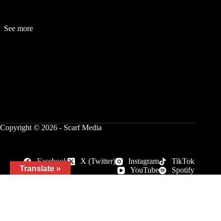
See more
Fashion
Be
a
uty
Lifestyle
Travelogue
Cover Story
Hot News
References
Copyright © 2026 - Scarf Media
Facebook
X (Twitter)
Instagram
TikTok
Translate »
YouTube
Spotify