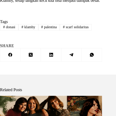
Klamby, setiap langkah kecil kita bisa menjadi dampak besar.
Tags
#
donasi
#
klamby
#
palestina
#
scarf solidaritas
SHARE
Related Posts