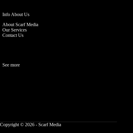
Info About Us
About Scarf Media
Our Services
Contact Us
See more
Fashion
Be
a
uty
Lifestyle
Travelogue
Cover Story
Hot News
References
Copyright © 2026 - Scarf Media