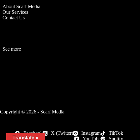
About Scarf Media
Our Services
Contact Us
See more
Fashion
Be
a
uty
Lifestyle
Travelogue
Cover Story
Hot News
References
Copyright © 2026 - Scarf Media
Facebook
X (Twitter)
Instagram
TikTok
Translate »
YouTube
Spotify