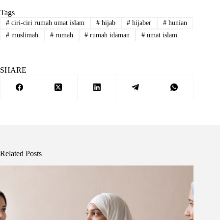
Tags
#
ciri-ciri rumah umat islam
#
hijab
#
hijaber
#
hunian
#
muslimah
#
rumah
#
rumah idaman
#
umat islam
SHARE
Related Posts