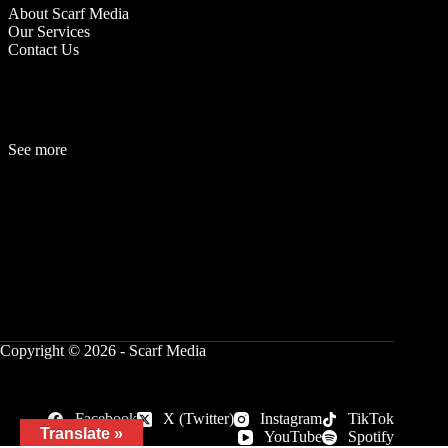
About Scarf Media
Our Services
Contact Us
See more
Fashion
Be
a
uty
Lifestyle
Travelogue
Cover Story
Hot News
References
Copyright © 2026 - Scarf Media
Facebook
X (Twitter)
Instagram
TikTok
Translate »
YouTube
Spotify