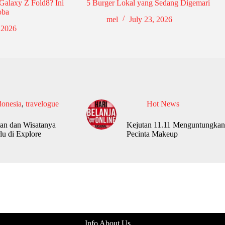
Galaxy Z Fold8? Ini
5 Burger Lokal yang Sedang Digemari
oba
mel
July 23, 2026
 2026
donesia
,
travelogue
Hot News
an dan Wisatanya
Kejutan 11.11 Menguntungkan
lu di Explore
Pecinta Makeup
Info About Us