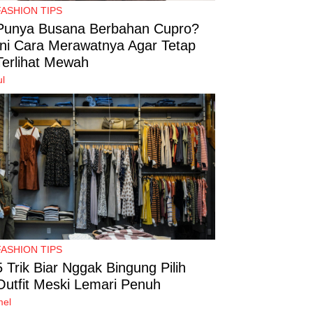
FASHION TIPS
Punya Busana Berbahan Cupro?
Ini Cara Merawatnya Agar Tetap
Terlihat Mewah
ul
FASHION TIPS
5 Trik Biar Nggak Bingung Pilih
Outfit Meski Lemari Penuh
mel