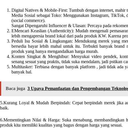
Digital Natives & Mobile-First: Tumbuh dengan internet, mahir t
Media Sosial sebagai Toko: Menggunakan Instagram, TikTok, dll
(social commerce).
Sangat Dipengaruhi Influencer & Ulasan: Percaya pada rekomenda
EMencari Keaslian (Authenticity): Mudah mengenali pemasaran 
lebih mengapresia brand lokal dari pada produk KW. Karena pro
Peduli Isu Sosial & Lingkungan: Mendukung merek yang mem
bersedia bayar lebih mahal untuk itu. Terbukti banyak brand
produk yang hanya mengandalkan harga murah.
Konten Singkat & Menghibur: Menyukai video pendek, konte
senang sesuat yang praktis, tidak suka mendalam, jadi pstikan c
Multitasker: Terbiasa dengan banyak platform , jadi tidak ada
banyak hal.
Baca juga
3 Upaya Pemanfaatan dan Pengembangan Teknolo
5.Kurang Loyal & Mudah Berpindah: Cepat berpindah merek jika ada
baik.
6.Mementingkan Nilai & Harga: Suka menabung, membandingkan harga
produk kita memiliki kualitas yang bagus dengan harga yang sesuai.