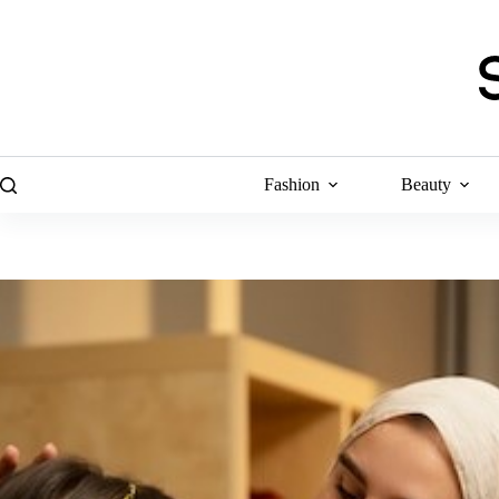
Skip
to
content
Fashion
Beauty