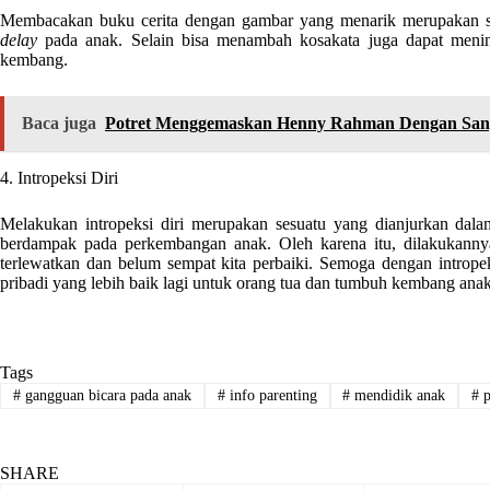
Membacakan buku cerita dengan gambar yang menarik merupakan sa
delay
pada anak. Selain bisa menambah kosakata juga dapat menin
kembang.
Baca juga
Potret Menggemaskan Henny Rahman Dengan San
4. Intropeksi Diri
Melakukan intropeksi diri merupakan sesuatu yang dianjurkan dala
berdampak pada perkembangan anak. Oleh karena itu, dilakukannya
terlewatkan dan belum sempat kita perbaiki. Semoga dengan intro
pribadi yang lebih baik lagi untuk orang tua dan tumbuh kembang anak
Tags
#
gangguan bicara pada anak
#
info parenting
#
mendidik anak
#
p
SHARE