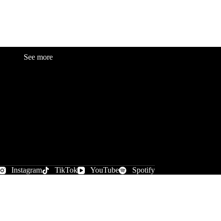
See more
Fashion
Be
a
uty
Lifestyle
Travelogue
Cover Story
Hot News
References
Instagram
TikTok
YouTube
Spotify