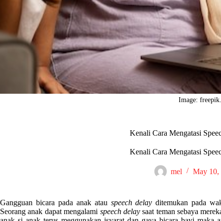
Image: freepi
Kenali Cara Mengatasi Spee
Kenali Cara Mengatasi Spee
mel
May 10,
Gangguan bicara pada anak atau
speech delay
ditemukan pada wa
Seorang anak dapat mengalami
speech delay
saat teman sebaya merek
anak si anak terus meggunakan isyarat dan gaya bicara bayi maka 