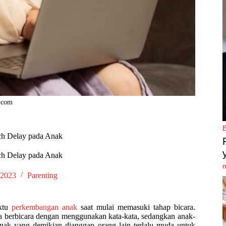
k.com
ch Delay pada Anak
ch Delay pada Anak
 2023
Parenting
ktu
perkembangan anak
saat mulai memasuki tahap bicara.
a berbicara dengan menggunakan kata-kata, sedangkan anak-
anak yang demikian dianggap orang lain terlalu muda untuk