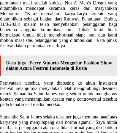
permintaan maaf setelah koleksi Not A Man’s Dream yang
ditampilkan mendapat kecaman keras dari masyarakan
Melbourne. “Kami memahami karya-karya tertentu yang
ditampilkan sebagai bagian dari Runway Penutupan (Sabtu,
11/3/2023) malam telah menyebabkan pelanggaran bagi
beberapa anggota komunitas kami. Pihak kami tidak
bermaksud untuk tidak menghormati siapa pun dan kami
mohon maaf atas pelanggaran yang ditimbulkan.” kata pihak
festival dalam permintaan maafnya.
Baca juga
Ferry Sunarto Menggelar Fashion Show
dalam Acara Festival Indonesia di Rusia
Pernyataan tersebut, yang diposting ke akun Instagram
festival, selanjutnya menyatakan telah menghubungi desainer
merek Samantha Saint James yang setuju untuk menghapus
konten yang menampilkan desain yang kontroversial tersebut
pada kanal sosial media mereka.
Samantha Saint James selaku desainer juga meminta maaf atas
karyanya yang menyimpang dari norma agama. “Saya minta
maaf atas pelanggaran atau rasa tidak hormat yang disebabkan
oleh bagian-bagian tertentu yang saya tunjukkan di landasan