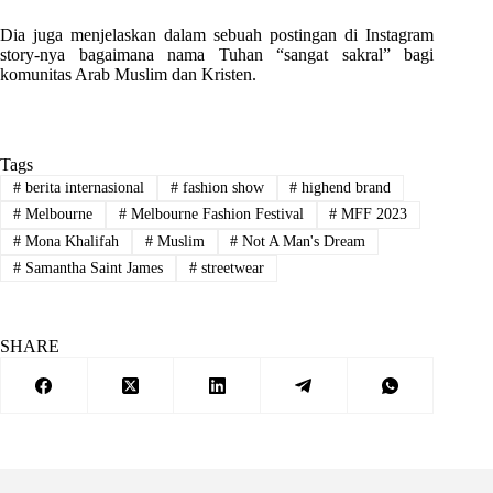
Dia juga menjelaskan dalam sebuah postingan di Instagram
story-nya bagaimana nama Tuhan “sangat sakral” bagi
komunitas Arab Muslim dan Kristen.
Tags
#
berita internasional
#
fashion show
#
highend brand
#
Melbourne
#
Melbourne Fashion Festival
#
MFF 2023
#
Mona Khalifah
#
Muslim
#
Not A Man's Dream
#
Samantha Saint James
#
streetwear
SHARE