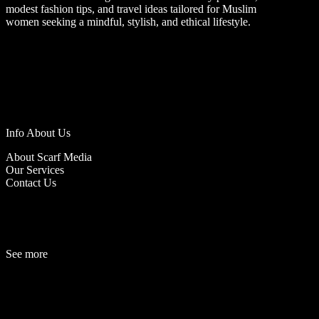
modest fashion tips, and travel ideas tailored for Muslim
women seeking a mindful, stylish, and ethical lifestyle.
Info About Us
About Scarf Media
Our Services
Contact Us
See more
Fashion
Be
a
uty
Lifestyle
Travelogue