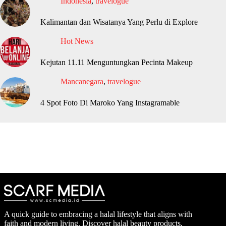
Indonesia
,
travelogue
Kalimantan dan Wisatanya Yang Perlu di Explore
Hot News
Kejutan 11.11 Menguntungkan Pecinta Makeup
Mancanegara
,
travelogue
4 Spot Foto Di Maroko Yang Instagramable
A quick guide to embracing a halal lifestyle that aligns with
faith and modern living. Discover halal beauty products,