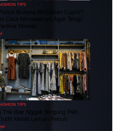
FASHION TIPS
Punya Busana Berbahan Cupro?
Ini Cara Merawatnya Agar Tetap
Terlihat Mewah
ul
FASHION TIPS
5 Trik Biar Nggak Bingung Pilih
Outfit Meski Lemari Penuh
mel