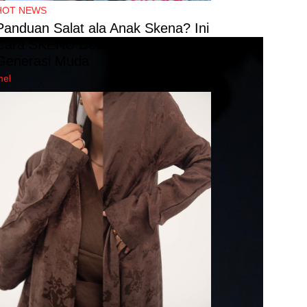
HOT NEWS
Panduan Salat ala Anak Skena? Ini
Cara SKENU Dekatkan Ibadah ke
Generasi Muda
mel