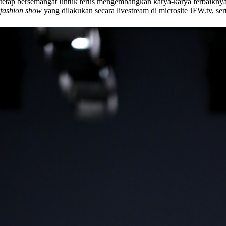
tetap bersemangat untuk terus mengembangkan karya-karya terbaiknya
fashion show
yang dilakukan secara livestream di microsite JFW.tv, se