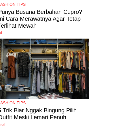
FASHION TIPS
Punya Busana Berbahan Cupro?
Ini Cara Merawatnya Agar Tetap
Terlihat Mewah
ul
FASHION TIPS
5 Trik Biar Nggak Bingung Pilih
Outfit Meski Lemari Penuh
mel