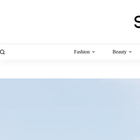
Skip
to
content
Fashion
Beauty