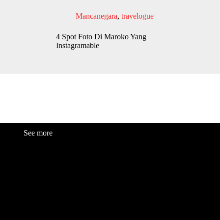
Mancanegara
,
travelogue
4 Spot Foto Di Maroko Yang
Instagramable
See more
Fashion
Be
a
uty
Lifestyle
Travelogue
Cover Story
Hot News
References