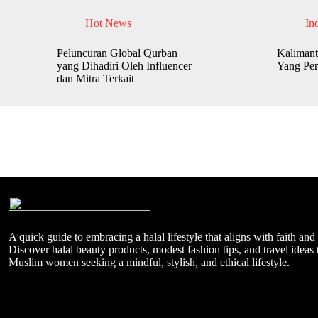
Hot News
In
Peluncuran Global Qurban
Kalimant
yang Dihadiri Oleh Influencer
Yang Per
dan Mitra Terkait
A quick guide to embracing a halal lifestyle that aligns with faith and
Discover halal beauty products, modest fashion tips, and travel ideas t
Muslim women seeking a mindful, stylish, and ethical lifestyle.