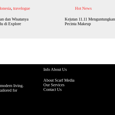
donesia
,
travelogue
Hot News
an dan Wisatanya
Kejutan 11.11 Menguntungkan
lu di Explore
Pecinta Makeup
Info About Us
About Scarf Media
Our Services
 modern living.
Contact Us
ailored for