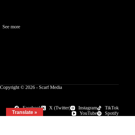
See more
Fashion
Be
a
uty
Lifestyle
Travelogue
Cover Story
Hot News
References
Copyright © 2026 - Scarf Media
Facebook
X (Twitter)
Instagram
TikTok
Translate »
YouTube
Spotify