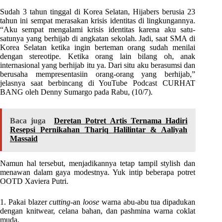
Sudah 3 tahun tinggal di Korea Selatan, Hijabers berusia 23
tahun ini sempat merasakan krisis identitas di lingkungannya.
“Aku sempat mengalami krisis identitas karena aku satu-
satunya yang berhijab di angkatan sekolah. Jadi, saat SMA di
Korea Selatan ketika ingin berteman orang sudah menilai
dengan stereotipe. Ketika orang lain bilang oh, anak
internasional yang berhijab itu ya. Dari situ aku berasumsi dan
berusaha mempresentasiin orang-orang yang berhijab,”
jelasnya saat berbincang di YouTube Podcast CURHAT
BANG oleh Denny Sumargo pada Rabu, (10/7).
Baca juga
Deretan Potret Artis Ternama Hadiri
Resepsi Pernikahan Thariq Halilintar & Aaliyah
Massaid
Namun hal tersebut, menjadikannya tetap tampil stylish dan
menawan dalam gaya modestnya. Yuk intip beberapa potret
OOTD Xaviera Putri.
1. Pakai blazer
cutting
-an
loose
warna abu-abu tua dipadukan
dengan knitwear, celana bahan, dan pashmina warna coklat
muda.