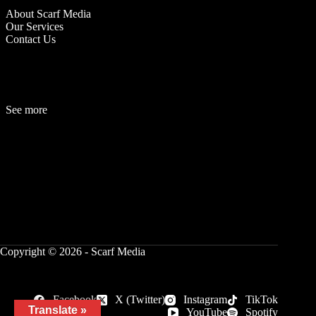
About Scarf Media
Our Services
Contact Us
See more
Fashion
Be
a
uty
Lifestyle
Travelogue
Cover Story
Hot News
References
Copyright © 2026 - Scarf Media
Facebook
X (Twitter)
Instagram
TikTok
Translate »
YouTube
Spotify