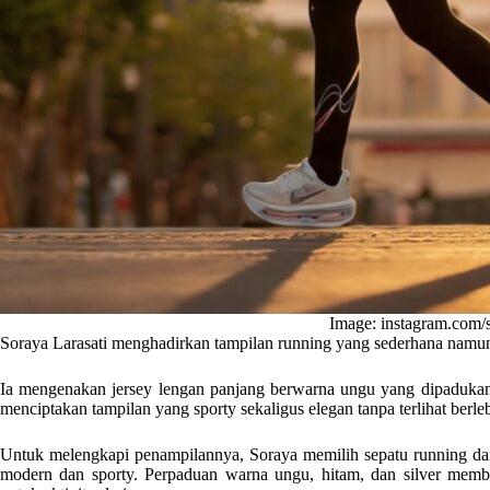
Image: instagram.com/s
Soraya Larasati menghadirkan tampilan running yang sederhana namun t
Ia mengenakan jersey lengan panjang berwarna ungu yang dipadukan 
menciptakan tampilan yang sporty sekaligus elegan tanpa terlihat berle
Untuk melengkapi penampilannya, Soraya memilih sepatu running da
modern dan sporty. Perpaduan warna ungu, hitam, dan silver membua