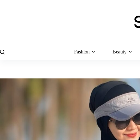
Skip
to
content
Fashion
Beauty