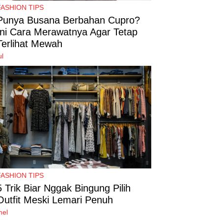
FASHION TIPS
Punya Busana Berbahan Cupro?
Ini Cara Merawatnya Agar Tetap
Terlihat Mewah
ul
FASHION TIPS
5 Trik Biar Nggak Bingung Pilih
Outfit Meski Lemari Penuh
mel