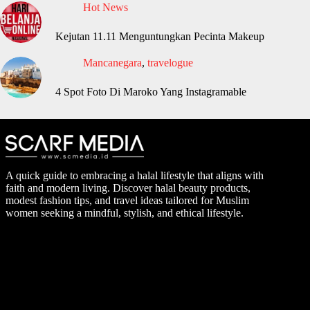
Hot News
Kejutan 11.11 Menguntungkan Pecinta Makeup
Mancanegara
,
travelogue
4 Spot Foto Di Maroko Yang Instagramable
A quick guide to embracing a halal lifestyle that aligns with
faith and modern living. Discover halal beauty products,
modest fashion tips, and travel ideas tailored for Muslim
women seeking a mindful, stylish, and ethical lifestyle.