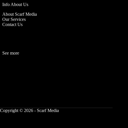
Info About Us
About Scarf Media
Our Services
Contact Us
See more
Fashion
Be
a
uty
Lifestyle
Travelogue
Cover Story
Hot News
References
Copyright © 2026 - Scarf Media