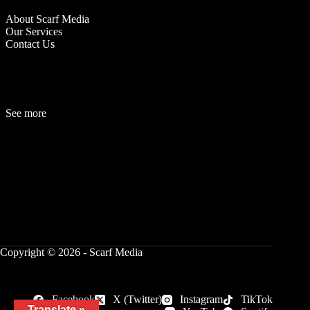
About Scarf Media
Our Services
Contact Us
See more
Fashion
Be
a
uty
Lifestyle
Travelogue
Cover Story
Hot News
References
Copyright © 2026 - Scarf Media
Facebook
X (Twitter)
Instagram
TikTok
Translate »