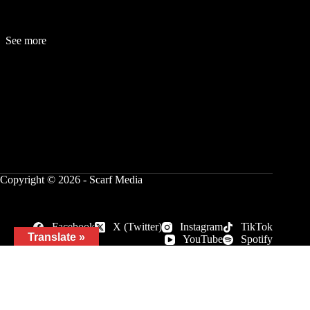
See more
Fashion
Be
a
uty
Lifestyle
Travelogue
Cover Story
Hot News
References
Copyright © 2026 - Scarf Media
Facebook
X (Twitter)
Instagram
TikTok
Translate »
YouTube
Spotify