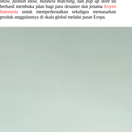
show, fashion show, business matching,
dan
pop up store
ini
berhasil membuka jalan bagi para desainer dan jenama
fesyen
Indonesia
untuk memperkenalkan sekaligus memasarkan
produk unggulannya di skala global melalui pasar Eropa.