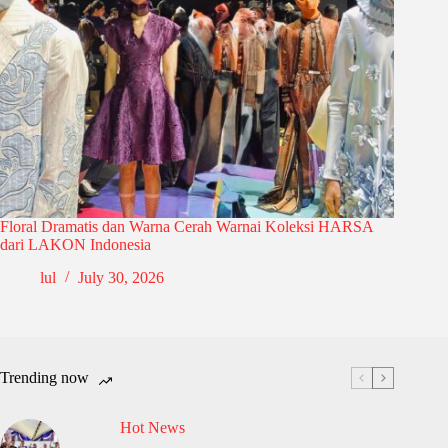
Floral Dramatis dan Warna Cerah Warnai Koleksi HARSA
dari LAKON Indonesia
lul
July 30, 2026
Trending now
Hot News