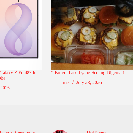
Galaxy Z Fold8? Ini
5 Burger Lokal yang Sedang Digemari
oba
mel
July 23, 2026
 2026
donesia
,
travelogue
Hot News