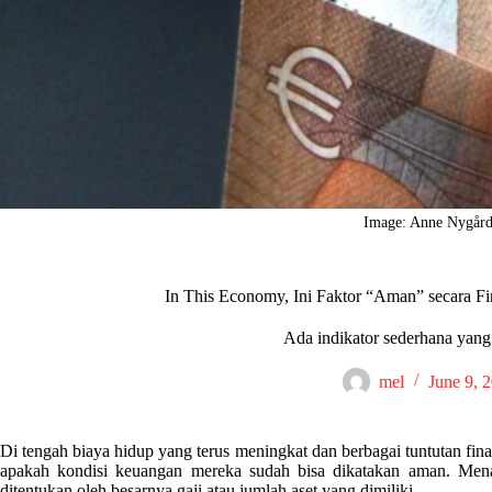
Image: Anne Nygård
In This Economy, Ini Faktor “Aman” secara F
Ada indikator sederhana yang 
mel
June 9, 
Di tengah biaya hidup yang terus meningkat dan berbagai tuntutan fina
apakah kondisi keuangan mereka sudah bisa dikatakan aman. Menari
ditentukan oleh besarnya gaji atau jumlah aset yang dimiliki.