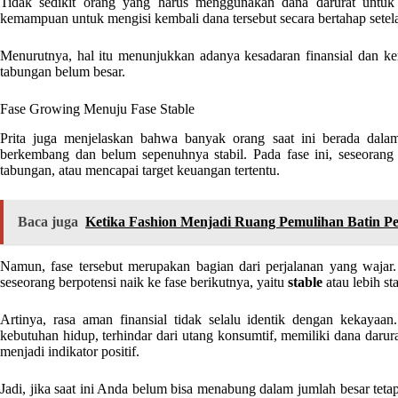
Tidak sedikit orang yang harus menggunakan dana darurat unt
kemampuan untuk mengisi kembali dana tersebut secara bertahap setel
Menurutnya, hal itu menunjukkan adanya kesadaran finansial dan 
tabungan belum besar.
Fase Growing Menuju Fase Stable
Prita juga menjelaskan bahwa banyak orang saat ini berada dalam
berkembang dan belum sepenuhnya stabil. Pada fase ini, seseora
tabungan, atau mencapai target keuangan tertentu.
Baca juga
Ketika Fashion Menjadi Ruang Pemulihan Batin 
Namun, fase tersebut merupakan bagian dari perjalanan yang wajar
seseorang berpotensi naik ke fase berikutnya, yaitu
stable
atau lebih sta
Artinya, rasa aman finansial tidak selalu identik dengan kekaya
kebutuhan hidup, terhindar dari utang konsumtif, memiliki dana darura
menjadi indikator positif.
Jadi, jika saat ini Anda belum bisa menabung dalam jumlah besar tetapi