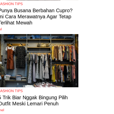
FASHION TIPS
Punya Busana Berbahan Cupro?
Ini Cara Merawatnya Agar Tetap
Terlihat Mewah
ul
FASHION TIPS
5 Trik Biar Nggak Bingung Pilih
Outfit Meski Lemari Penuh
mel