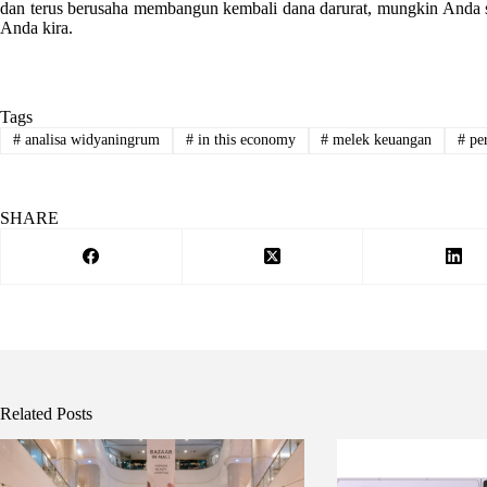
dan terus berusaha membangun kembali dana darurat, mungkin Anda su
Anda kira.
Tags
#
analisa widyaningrum
#
in this economy
#
melek keuangan
#
per
SHARE
Related Posts