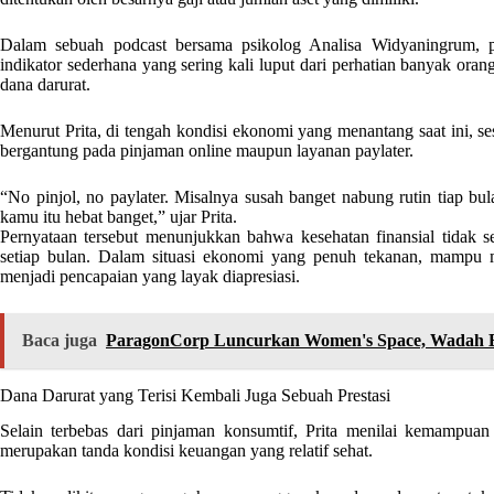
Dalam sebuah podcast bersama psikolog Analisa Widyaningrum, 
indikator sederhana yang sering kali luput dari perhatian banyak or
dana darurat.
Menurut Prita, di tengah kondisi ekonomi yang menantang saat ini, ses
bergantung pada pinjaman online maupun layanan paylater.
“No pinjol, no paylater. Misalnya susah banget nabung rutin tiap bul
kamu itu hebat banget,” ujar Prita.
Pernyataan tersebut menunjukkan bahwa kesehatan finansial tidak s
setiap bulan. Dalam situasi ekonomi yang penuh tekanan, mampu m
menjadi pencapaian yang layak diapresiasi.
Baca juga
ParagonCorp Luncurkan Women's Space, Wadah B
Dana Darurat yang Terisi Kembali Juga Sebuah Prestasi
Selain terbebas dari pinjaman konsumtif, Prita menilai kemampua
merupakan tanda kondisi keuangan yang relatif sehat.