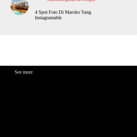
4 Spot Foto Di Maroko Yang
Instagramable
See more
Fashion
Be
a
uty
Lifestyle
Travelogue
Cover Story
Hot News
References