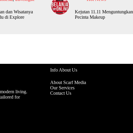
an dan Wisatanya
Kejutan 11.11 Menguntungkan
lu di Explore
Pecinta Makeup
Info About Us
About Scarf Media
Our Services
 modern living.
Contact Us
ailored for