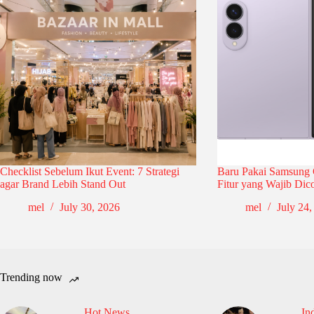
Checklist Sebelum Ikut Event: 7 Strategi
Baru Pakai Samsung 
agar Brand Lebih Stand Out
Fitur yang Wajib Dic
mel
July 30, 2026
mel
July 24,
Trending now
Hot News
In