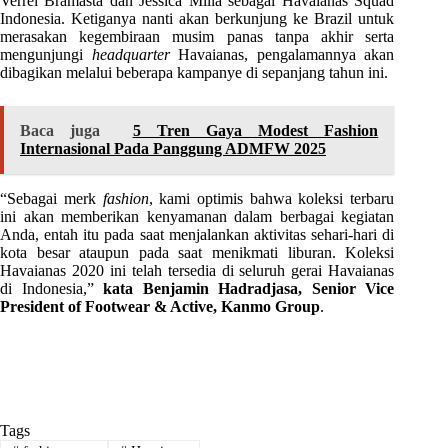
Verrel Bramasta dan Jessica Milla sebagai Havaianas Squad
Indonesia. Ketiganya nanti akan berkunjung ke Brazil untuk
merasakan kegembiraan musim panas tanpa akhir serta
mengunjungi
headquarter
Havaianas, pengalamannya akan
dibagikan melalui beberapa kampanye di sepanjang tahun ini.
Baca juga
5 Tren Gaya Modest Fashion
Internasional Pada Panggung ADMFW 2025
“Sebagai merk
fashion
, kami optimis bahwa koleksi terbaru
ini akan memberikan kenyamanan dalam berbagai kegiatan
Anda, entah itu pada saat menjalankan aktivitas sehari-hari di
kota besar ataupun pada saat menikmati liburan. Koleksi
Havaianas 2020 ini telah tersedia di seluruh gerai Havaianas
di Indonesia,”
kata Benjamin Hadradjasa, Senior Vice
President of Footwear & Active, Kanmo Group
.
Tags