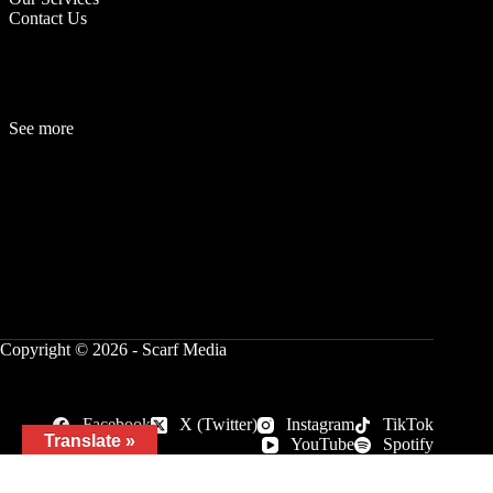
Contact Us
See more
Fashion
Be
a
uty
Lifestyle
Travelogue
Cover Story
Hot News
References
Copyright © 2026 - Scarf Media
Facebook
X (Twitter)
Instagram
TikTok
Translate »
YouTube
Spotify