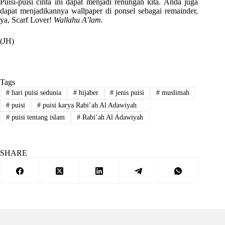
Puisi-puisi cinta ini dapat menjadi renungan kita. Anda juga
dapat menjadikannya wallpaper di ponsel sebagai remainder,
ya, Scarf Lover!
Wallahu A’lam.
(JH)
Tags
#
hari puisi sedunia
#
hijaber
#
jenis puisi
#
muslimah
#
puisi
#
puisi karya Rabi’ah Al Adawiyah
#
puisi tentang islam
#
Rabi’ah Al Adawiyah
SHARE