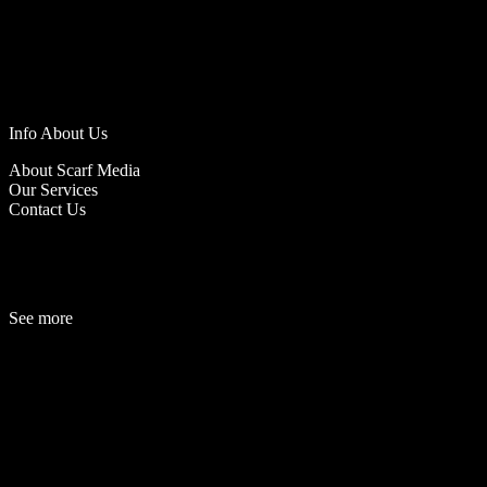
Info About Us
About Scarf Media
Our Services
Contact Us
See more
Fashion
Be
a
uty
Lifestyle
Travelogue
Cover Story
Hot News
References