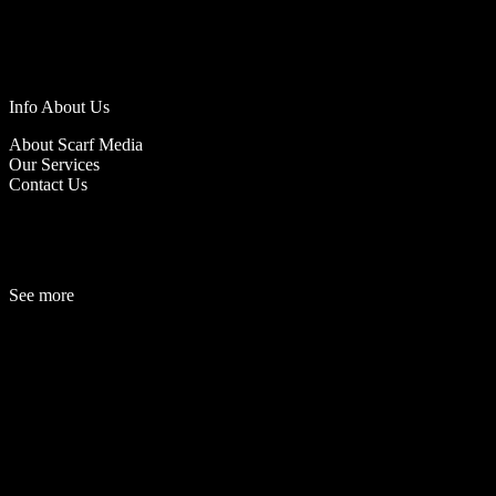
Info About Us
About Scarf Media
Our Services
Contact Us
See more
Fashion
Be
a
uty
Lifestyle
Travelogue
Cover Story
Hot News
References