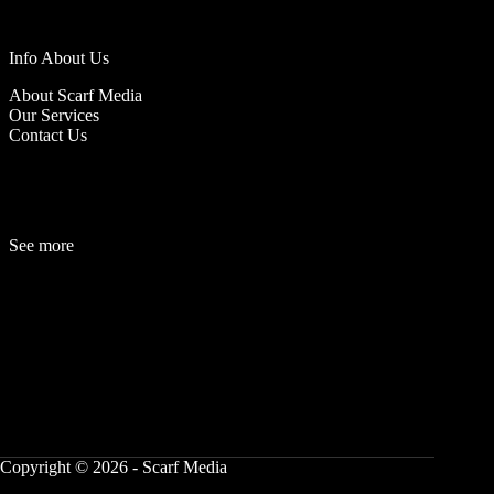
Info About Us
About Scarf Media
Our Services
Contact Us
See more
Fashion
Be
a
uty
Lifestyle
Travelogue
Cover Story
Hot News
References
Copyright © 2026 - Scarf Media