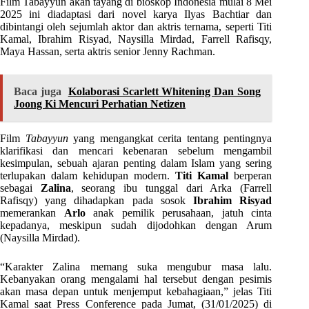
Film Tabayyun akan tayang di bioskop Indonesia mulai 8 Mei
2025 ini diadaptasi dari novel karya Ilyas Bachtiar dan
dibintangi oleh sejumlah aktor dan aktris ternama, seperti Titi
Kamal, Ibrahim Risyad, Naysilla Mirdad, Farrell Rafisqy,
Maya Hassan, serta aktris senior Jenny Rachman.
Baca juga
Kolaborasi Scarlett Whitening Dan Song
Joong Ki Mencuri Perhatian Netizen
Film
Tabayyun
yang mengangkat cerita tentang pentingnya
klarifikasi dan mencari kebenaran sebelum mengambil
kesimpulan, sebuah ajaran penting dalam Islam yang sering
terlupakan dalam kehidupan modern.
Titi Kamal
berperan
sebagai
Zalina
, seorang ibu tunggal dari Arka (Farrell
Rafisqy) yang dihadapkan pada sosok
Ibrahim Risyad
memerankan
Arlo
anak pemilik perusahaan, jatuh cinta
kepadanya, meskipun sudah dijodohkan dengan Arum
(Naysilla Mirdad).
“Karakter Zalina memang suka mengubur masa lalu.
Kebanyakan orang mengalami hal tersebut dengan pesimis
akan masa depan untuk menjemput kebahagiaan,” jelas Titi
Kamal saat Press Conference pada Jumat, (31/01/2025) di