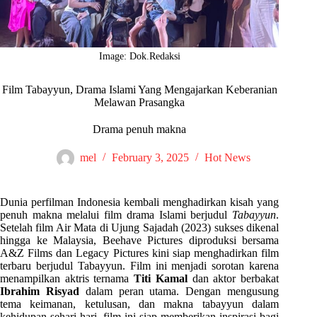
Image: Dok.Redaksi
Film Tabayyun, Drama Islami Yang Mengajarkan Keberanian
Melawan Prasangka
Drama penuh makna
mel
February 3, 2025
Hot News
Dunia perfilman Indonesia kembali menghadirkan kisah yang
penuh makna melalui film drama Islami berjudul
Tabayyun
.
Setelah film Air Mata di Ujung Sajadah (2023) sukses dikenal
hingga ke Malaysia, Beehave Pictures diproduksi bersama
A&Z Films dan Legacy Pictures kini siap menghadirkan film
terbaru berjudul Tabayyun. Film ini menjadi sorotan karena
menampilkan aktris ternama
Titi Kamal
dan aktor berbakat
Ibrahim Risyad
dalam peran utama. Dengan mengusung
tema keimanan, ketulusan, dan makna tabayyun dalam
kehidupan sehari-hari, film ini siap memberikan inspirasi bagi