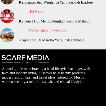
Kalimantan dan Wisatanya Yang Perlu di Explore
Hot News
Kejutan 11.11 Menguntungkan Pecinta Makeup
Mancanegara
,
travelogue
4 Spot Foto Di Maroko Yang Instagramable
A quick guide to embracing a halal lifestyle that aligns with
faith and modern living. Discover halal beauty products,
modest fashion tips, and travel ideas tailored for Muslim
women seeking a mindful, stylish, and ethical lifestyle.