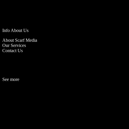
Info About Us
About Scarf Media
Our Services
Contact Us
See more
Fashion
Be
a
uty
Lifestyle
Travelogue
Cover Story
Hot News
References