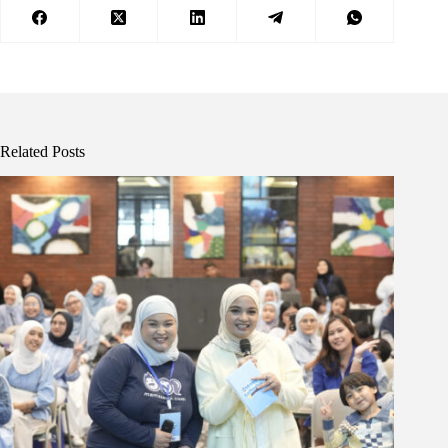
Related Posts