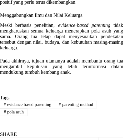
positif yang perlu terus dikembangkan.
Menggabungkan Ilmu dan Nilai Keluarga
Meski berbasis penelitian,
evidence-based parenting
tidak
mengharuskan semua keluarga menerapkan pola asuh yang
sama. Orang tua tetap dapat menyesuaikan pendekatan
tersebut dengan nilai, budaya, dan kebutuhan masing-masing
keluarga.
Pada akhirnya, tujuan utamanya adalah membantu orang tua
mengambil keputusan yang lebih terinformasi dalam
mendukung tumbuh kembang anak.
Tags
#
evidance based parenting
#
parenting method
#
pola asuh
SHARE