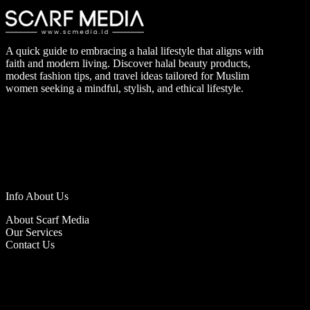
A quick guide to embracing a halal lifestyle that aligns with
faith and modern living. Discover halal beauty products,
modest fashion tips, and travel ideas tailored for Muslim
women seeking a mindful, stylish, and ethical lifestyle.
Info About Us
About Scarf Media
Our Services
Contact Us