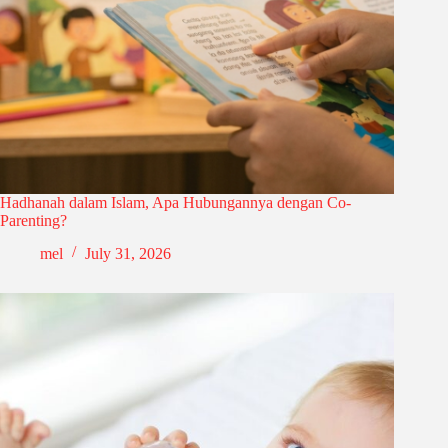
Hadhanah dalam Islam, Apa Hubungannya dengan Co-
Parenting?
mel
July 31, 2026