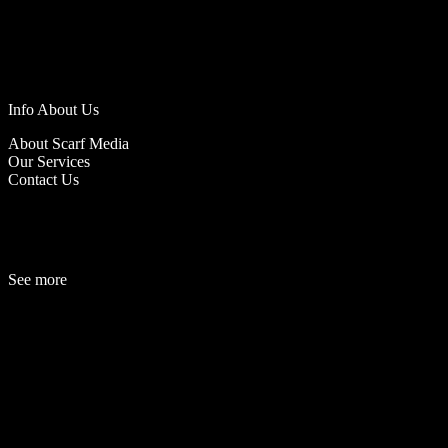
Info About Us
About Scarf Media
Our Services
Contact Us
See more
Fashion
Be
a
uty
Lifestyle
Travelogue
Cover Story
Hot News
References