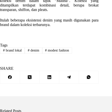
koleksi denim dalam tajuk “Maliha”. Koleksi yang
ditampilkan terdapat kombinasi detail, berupa brokat
transparan, shiffon, dan pleats.
Itulah beberapa eksistensi denim yang masih digunakan para
brand dalam koleksi terbarunya.
Tags
#
brand lokal
#
denim
#
modest fashion
SHARE
Related Posts