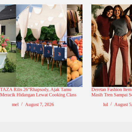
TAZA Rilis 26°Rhapsody, Ajak Tamu
Deretan Fashion Item
Meracik Hidangan Lewat Cooking Class
Masih Tren Sampai S
mel
August 7, 2026
lul
August 5