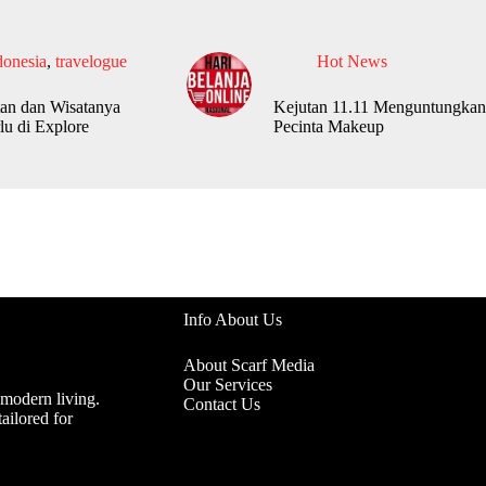
donesia
,
travelogue
Hot News
an dan Wisatanya
Kejutan 11.11 Menguntungkan
lu di Explore
Pecinta Makeup
Info About Us
About Scarf Media
Our Services
 modern living.
Contact Us
ailored for