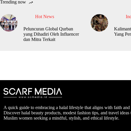
Trending now
Hot News
In
Peluncuran Global Qurban
Kalimant
yang Dihadiri Oleh Influencer
Yang Per
dan Mitra Terkait
A quick guide to embracing a halal lifestyle that aligns with faith and
Discover halal beauty products, modest fashion tips, and travel ideas t
Muslim women seeking a mindful, stylish, and ethical lifestyle.