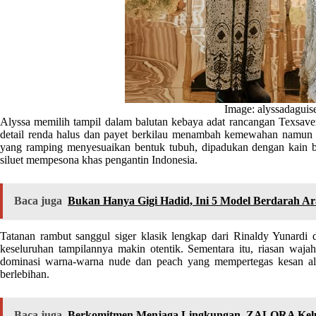
Image: alyssadaguis
Alyssa memilih tampil dalam balutan kebaya adat rancangan Texsaver
detail renda halus dan payet berkilau menambah kemewahan namun t
yang ramping menyesuaikan bentuk tubuh, dipadukan dengan kain b
siluet mempesona khas pengantin Indonesia.
Baca juga
Bukan Hanya Gigi Hadid, Ini 5 Model Berdarah A
Tatanan rambut sanggul siger klasik lengkap dari Rinaldy Yunardi 
keseluruhan tampilannya makin otentik. Sementara itu, riasan waj
dominasi warna-warna nude dan peach yang mempertegas kesan ala
berlebihan.
Baca juga
Berkomitmen Menjaga Lingkungan, ZALORA Kelu