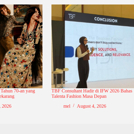
 Tahun 70-an yang
TBF Consultant Hadir di IFW 2026 Bahas
ekarang
Talenta Fashion Masa Depan
, 2026
mel
August 4, 2026