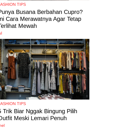
FASHION TIPS
Punya Busana Berbahan Cupro?
Ini Cara Merawatnya Agar Tetap
Terlihat Mewah
ul
FASHION TIPS
5 Trik Biar Nggak Bingung Pilih
Outfit Meski Lemari Penuh
mel