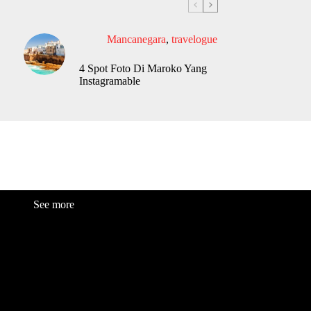
Mancanegara
,
travelogue
4 Spot Foto Di Maroko Yang
Instagramable
See more
Fashion
Be
a
uty
Lifestyle
Travelogue
Cover Story
Hot News
References