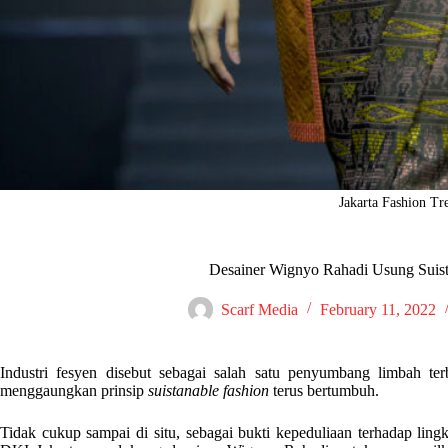
Jakarta Fashion Tr
Desainer Wignyo Rahadi Usung Suist
Scarf Media
February 11, 2022
Industri fesyen disebut sebagai salah satu penyumbang limbah te
menggaungkan prinsip
suistanable fashion
terus bertumbuh.
Tidak cukup sampai di situ, sebagai bukti kepeduliaan terhadap li