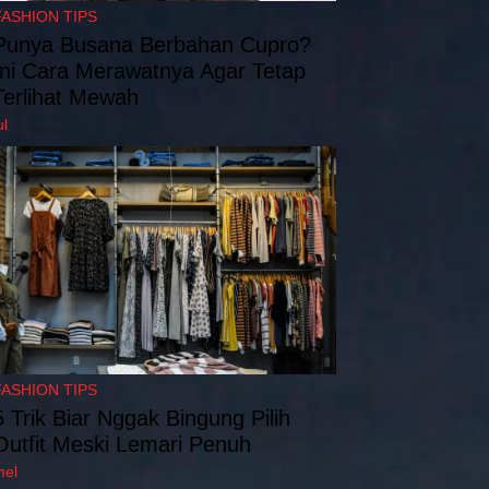
FASHION TIPS
Punya Busana Berbahan Cupro?
Ini Cara Merawatnya Agar Tetap
Terlihat Mewah
ul
FASHION TIPS
5 Trik Biar Nggak Bingung Pilih
Outfit Meski Lemari Penuh
mel