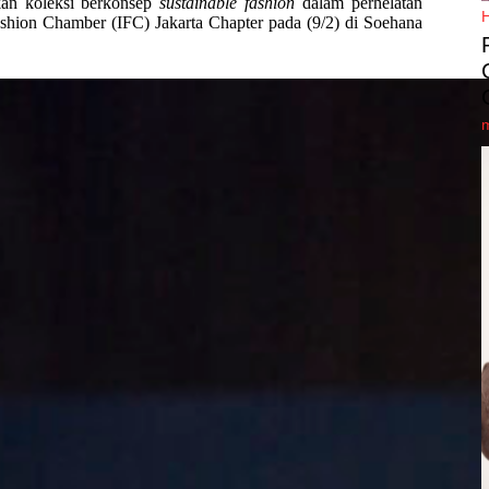
an koleksi berkonsep
sustainable fashion
dalam perhelatan
shion Chamber (IFC) Jakarta Chapter pada (9/2) di Soehana