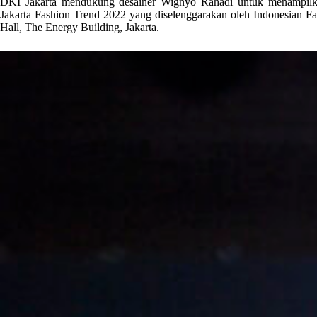
DKI Jakarta mendukung desainer Wignyo Rahadi untuk menampilk
Jakarta Fashion Trend 2022 yang diselenggarakan oleh Indonesian Fa
Hall, The Energy Building, Jakarta.