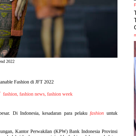
end 2022
anable Fashion di JFT 2022
fashion
,
fashion news
,
fashion week
rbesar. Di Indonesia, kesadaran para pelaku
fashion
untuk
ngkungan, Kantor Perwakilan (KPW) Bank Indonesia Provinsi