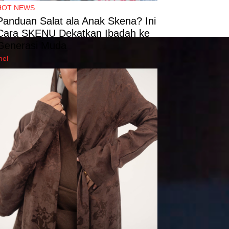
HOT NEWS
Panduan Salat ala Anak Skena? Ini
Cara SKENU Dekatkan Ibadah ke
Generasi Muda
mel