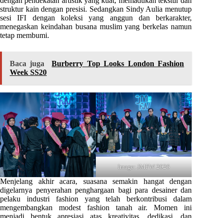
dengan pendekatan artistik yang kuat, memadukan tekstur dan
struktur kain dengan presisi. Sedangkan Sindy Aulia menutup
sesi IFI dengan koleksi yang anggun dan berkarakter,
menegaskan keindahan busana muslim yang berkelas namun
tetap membumi.
Baca juga
Burberry Top Looks London Fashion
Week SS20
Image: JMFW 2026
Menjelang akhir acara, suasana semakin hangat dengan
digelarnya penyerahan penghargaan bagi para desainer dan
pelaku industri fashion yang telah berkontribusi dalam
mengembangkan modest fashion tanah air. Momen ini
menjadi bentuk apresiasi atas kreativitas, dedikasi, dan