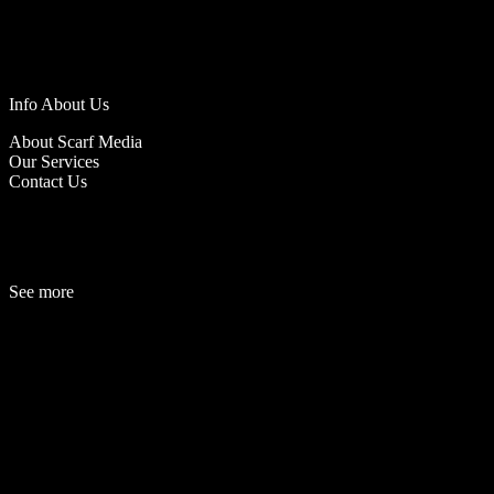
Info About Us
About Scarf Media
Our Services
Contact Us
See more
Fashion
Be
a
uty
Lifestyle
Travelogue
Cover Story
Hot News
References