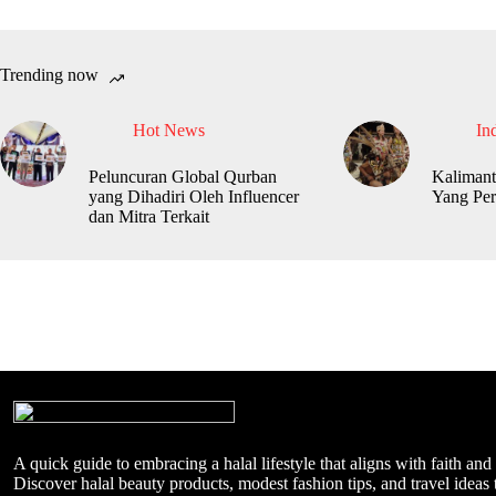
Trending now
Hot News
In
Peluncuran Global Qurban
Kalimant
yang Dihadiri Oleh Influencer
Yang Per
dan Mitra Terkait
A quick guide to embracing a halal lifestyle that aligns with faith and
Discover halal beauty products, modest fashion tips, and travel ideas t