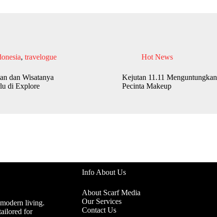
donesia
,
travelogue
Hot News
an dan Wisatanya
Kejutan 11.11 Menguntungkan
lu di Explore
Pecinta Makeup
Info About Us
About Scarf Media
Our Services
 modern living.
Contact Us
ailored for