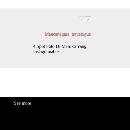
Mancanegara
,
travelogue
4 Spot Foto Di Maroko Yang
Instagramable
See more
Fashion
Be
a
uty
Lifestyle