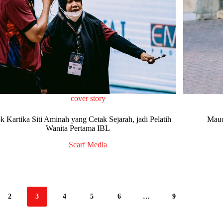
cover story
k Kartika Siti Aminah yang Cetak Sejarah, jadi Pelatih
Maud
Wanita Pertama IBL
Scarf Media
2
3
4
5
6
…
9