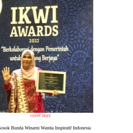
cover story
osok Bunda Winarni Wanita Inspiratif Indonesia