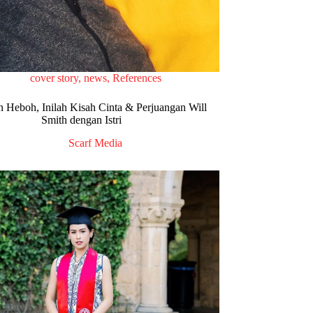
cover story
,
news
,
References
n Heboh, Inilah Kisah Cinta & Perjuangan Will
Smith dengan Istri
Scarf Media