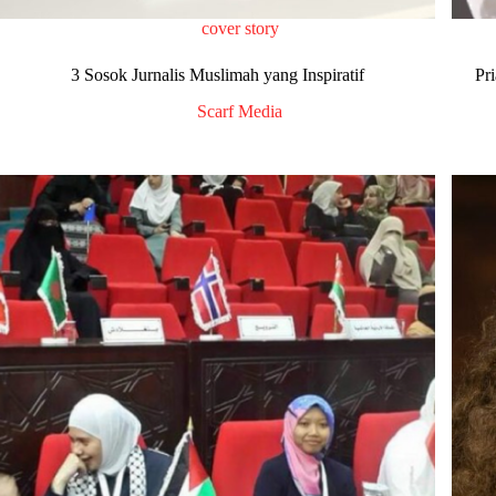
cover story
3 Sosok Jurnalis Muslimah yang Inspiratif
Pr
Scarf Media