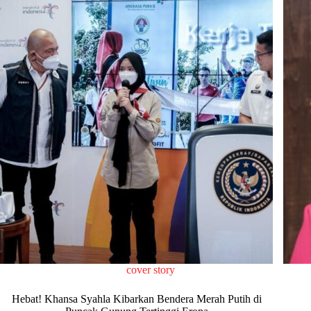
cover story
Hebat! Khansa Syahla Kibarkan Bendera Merah Putih di