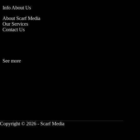
Info About Us
About Scarf Media
Our Services
Contact Us
See more
Fashion
Be
a
uty
Lifestyle
Travelogue
Cover Story
Hot News
References
Copyright © 2026 - Scarf Media