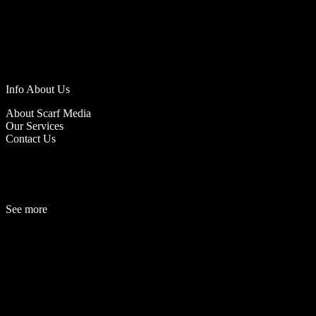
Info About Us
About Scarf Media
Our Services
Contact Us
See more
Fashion
Be
a
uty
Lifestyle
Travelogue
Cover Story
Hot News
References