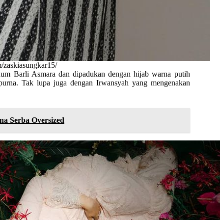
m/zaskiasungkar15/
um Barli Asmara dan dipadukan dengan hijab warna putih
purna. Tak lupa juga dengan Irwansyah yang mengenakan
a Serba Oversized