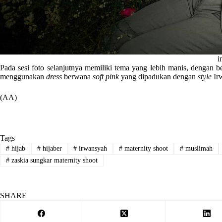
i
Pada sesi foto selanjutnya memiliki tema yang lebih manis, dengan b
menggunakan
dress
berwana
soft pink
yang dipadukan dengan
style
Ir
(AA)
Tags
#
hijab
#
hijaber
#
irwansyah
#
maternity shoot
#
muslimah
#
zaskia sungkar maternity shoot
SHARE