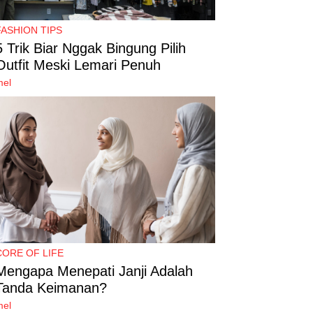
FASHION TIPS
5 Trik Biar Nggak Bingung Pilih
Outfit Meski Lemari Penuh
mel
CORE OF LIFE
Mengapa Menepati Janji Adalah
Tanda Keimanan?
mel