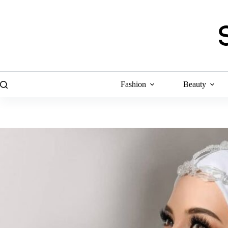
Skip
to
content
Fashion
Beauty